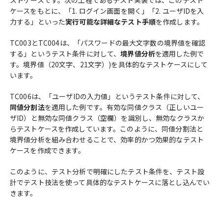
ストケースです。次の工程であるテスト実装では、このテスト
ケースをもとに、「1. ログイン画面を開く」「2. ユーザIDを入
力する」といった
実行可能な詳細なテスト手順
を作成します。
TC003とTC004は、「パスワードの最大文字数の境界値を確認
する」というテスト条件に対して、
境界値分析
を適用した例で
す。境界値（20文字、21文字）)を具体的なテストケースにして
います。
TC006は、「ユーザIDの入力値」というテスト条件に対して、
同値分割法
を適用した例です。有効な同値クラス（正しいユー
ザID）と無効な同値クラス（空欄）を識別し、無効なクラスか
らテストケースを作成しています。このように、同値分割法と
境界値分析を組み合わせることで、効率的かつ効果的なテスト
ケースを作成できます。
このように、テスト分析で明確にしたテスト条件を、テスト設
計でテスト技法を使って具体的なテストケースに落とし込んでい
きます。