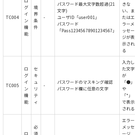
ロ
パスワード最大文字数超過(21
きな
グ
境
文字)
い、ま
イ
界
TC004
-
ユーザID「user001」
たはエ
ン
条
パスワード
ラーメ
機
件
「Pass12345678901234567」
ッセー
能
ジが表
示され
る
入力し
ロ
セ
た文字
グ
キ
が
イ
ュ
パスワードのマスキング確認
「●」
TC005
-
ン
リ
パスワード欄に任意の文字
や
機
テ
「*」
能
ィ
で表示
される
エラー
必
メッセ
ロ
須
ージ