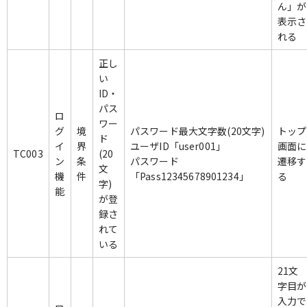
ん」が
表示さ
れる
正し
い
ID・
パス
ロ
ワー
グ
境
パスワード最大文字数(20文字)
トップ
ド
イ
界
ユーザID「user001」
画面に
TC003
(20
ン
条
パスワード
遷移す
文
機
件
「Pass12345678901234」
る
字)
能
が登
録さ
れて
いる
21文
字目が
入力で