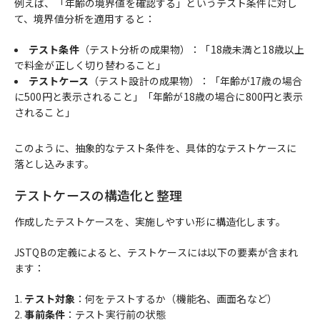
例えば、「年齢の境界値を確認する」というテスト条件に対し
て、境界値分析を適用すると：
テスト条件
（テスト分析の成果物）：「18歳未満と18歳以上
で料金が正しく切り替わること」
テストケース
（テスト設計の成果物）：「年齢が17歳の場合
に500円と表示されること」「年齢が18歳の場合に800円と表示
されること」
このように、抽象的なテスト条件を、具体的なテストケースに
落とし込みます。
テストケースの構造化と整理
作成したテストケースを、実施しやすい形に構造化します。
JSTQBの定義によると、テストケースには以下の要素が含まれ
ます：
テスト対象
：何をテストするか（機能名、画面名など）
事前条件
：テスト実行前の状態