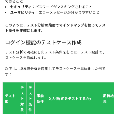
できること
セキュリティ
：パスワードがマスキングされること
ユーザビリティ
：エラーメッセージが分かりやすいこと
このように、
テスト分析の段階でマインドマップを使ってテス
ト条件を明確にします。
ログイン機能のテストケース作成
テスト分析で明確にしたテスト条件をもとに、テスト設計でテ
ストケースを作成します。
以下は、境界値分析を適用してテストケースを具体化した例で
す：
テ
テ
ス
ス
テスト
事前
期待結
ト
ト
入力値(何をテストするか)
ID
条件
果
対
条
象
件