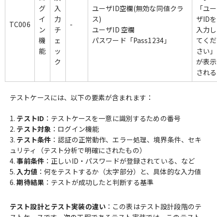
グ
入
ユーザID空欄(無効な同値クラ
「ユー
イ
力
ス)
ザIDを
TC006
-
ン
チ
ユーザID 空欄
入力し
機
ェ
パスワード「Pass1234」
てくだ
能
ッ
さい」
ク
が表示
される
テストケースには、以下の要素が含まれます：
テストID
：テストケースを一意に識別するための番号
テスト対象
：ログイン機能
テスト条件
：認証の正常動作、エラー処理、境界条件、セキ
ュリティ（テスト分析で明確にされたもの）
事前条件
：正しいID・パスワードが登録されている、など
入力値
：何をテストするか（太字部分）と、具体的な入力値
期待結果
：テストが成功したと判断する基準
テスト設計とテスト実装の違い
：この表はテスト設計段階のテ