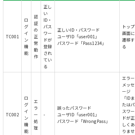
正し
い
認
ロ
ID・
証
グ
パス
トップ
の
正しいID・パスワード
イ
ワー
画面に
TC001
正
ユーザID「user001」
ン
ドが
遷移す
常
パスワード「Pass1234」
機
登録
る
動
能
され
作
てい
る
エラー
メッセ
ージ
ロ
「IDま
エ
グ
たはパ
ラ
誤ったパスワード
イ
スワー
TC002
ー
-
ユーザID「user001」
ン
ドが正
処
パスワード「WrongPass」
機
しくあ
理
能
りませ