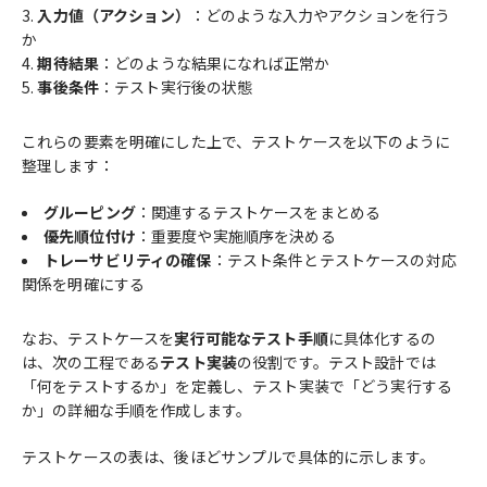
入力値（アクション）
：どのような入力やアクションを行う
か
期待結果
：どのような結果になれば正常か
事後条件
：テスト実行後の状態
これらの要素を明確にした上で、テストケースを以下のように
整理します：
グルーピング
：関連するテストケースをまとめる
優先順位付け
：重要度や実施順序を決める
トレーサビリティの確保
：テスト条件とテストケースの対応
関係を明確にする
なお、テストケースを
実行可能なテスト手順
に具体化するの
は、次の工程である
テスト実装
の役割です。テスト設計では
「何をテストするか」を定義し、テスト実装で「どう実行する
か」の詳細な手順を作成します。
テストケースの表は、後ほどサンプルで具体的に示します。