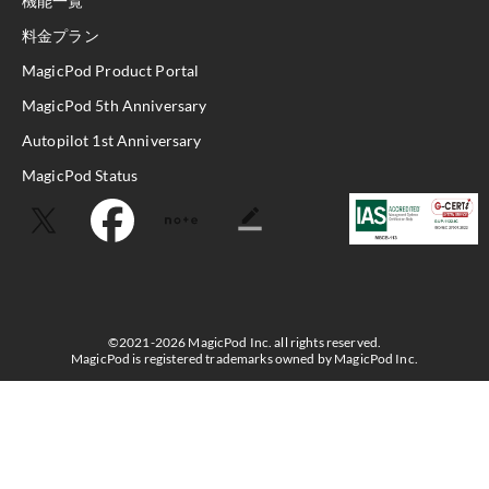
機能一覧
料金プラン
MagicPod Product Portal
MagicPod 5th Anniversary
Autopilot 1st Anniversary
MagicPod Status
©2021-2026 MagicPod Inc. all rights reserved.
MagicPod is registered trademarks owned by MagicPod Inc.