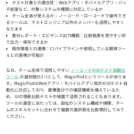
テスト対象との適合性：Webアプリ・モバイルアプリ・バッ
チ処理など、対象システムの種類に対応しているか
チーム全員が使えるか：ノーコード・ローコードで操作でき
るツールは、テストエンジニア以外のメンバーも活用しやすく
なります
差分レポート・エビデンス出力機能：比較結果を見やすい形
で出力・保存できるか
既存環境との連携：CIパイプラインや使用している開発ツー
ルとの連携が可能か
なお、チーム全体で活用しやすい
ノーコードのAIテスト自動化
ツール
の選択肢の1つとして、MagicPodというツールがありま
す。MagicPodはWebアプリ・モバイルアプリ両方のUIテスト自
動化に対応しており、画像差分での確認機能を備えているた
め、UIの現新比較テストの場面で活用されることもあります。
ツールの選定にあたっては、自社のシステム構成や規模、チー
ムのスキルセットに合わせて複数の選択肢を比較検討してみて
ください。