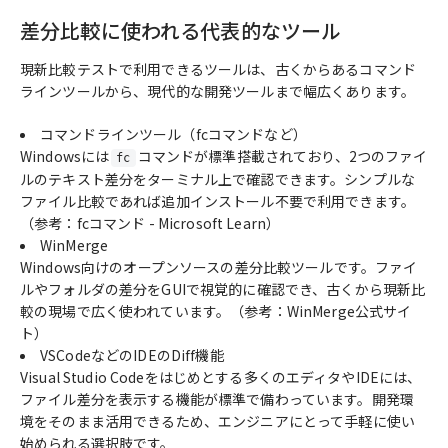
差分比較に使われる代表的なツール
現新比較テストで利用できるツールは、古くからあるコマンド
ラインツールから、現代的な開発ツールまで幅広くあります。
コマンドラインツール（fcコマンドなど）
Windowsには
コマンドが標準搭載されており、2つのファイ
fc
ルのテキスト差分をターミナル上で確認できます。シンプルな
ファイル比較であれば追加インストール不要で利用できます。
（参考：
fcコマンド - Microsoft Learn
）
WinMerge
Windows向けのオープンソースの差分比較ツールです。ファイ
ルやフォルダの差分をGUIで視覚的に確認でき、古くから現新比
較の現場で広く使われています。（参考：
WinMerge公式サイ
ト
）
VSCodeなどのIDEのDiff機能
Visual Studio Codeをはじめとする多くのエディタやIDEには、
ファイル差分を表示する機能が標準で備わっています。開発環
境をそのまま活用できるため、エンジニアにとって手軽に使い
始められる選択肢です。