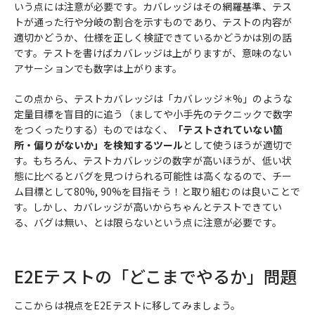
いう点には注意が必要です。カバレッジはその網羅基準、テス
トが通った行や分岐の割合を示すものであり、テストの内容が
適切かどうか、仕様を正しく検証できているかどうかは別の話
です。テストを書けばカバレッジは上がりますが、意味のない
アサーションでも数字は上がります。
この点から、テストカバレッジは「カバレッジ＊%」のような
定量目標を盲目的に追う（ましてや小手先のテクニックで数字
をつくったりする）ものではなく、
「テストされていない箇
所・偏りがないか」を検知するツール
として使うほうが適切で
す。もちろん、テストカバレッジの数字が高いほうが、低い状
態に比べるとバグを見つけられる可能性は高くなるので、チー
ム目標として80%, 90%を目指そう！と取り組むのは良いことで
す。しかし、カバレッジが高いからちゃんとテストできてい
る、バグは無い、とは限らないという点に注意が必要です。
E2Eテストの「どこまでやるか」問題
ここからは視点をE2Eテストに移してみましょう。