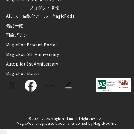
プロダクト情報
AIテスト自動化ツール「MagicPod」
機能一覧
料金プラン
MagicPod Product Portal
MagicPod 5th Anniversary
Autopilot 1st Anniversary
MagicPod Status
©2021-2026 MagicPod Inc. all rights reserved.
MagicPod is registered trademarks owned by MagicPod Inc.