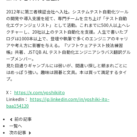
2012年に第三者検証会社へ入社。システムテスト自動化ツール
の開発や導入支援を経て、専門チームを立ち上げ「テスト自動
化エヴァンジェリスト」として活動。これまでに500人以上へレ
クチャーし、20社以上のテスト自動化を支援。人生で書いたブ
ログは1000本以上で、登壇や執筆で多くのエンジニアのキャリ
アや考え方に影響を与える。『ソフトウェアテスト技法練習
帳』共著、JSTQB AL テスト自動化エンジニアシラバス翻訳グル
ープメンバー。
見た目通りギャンブルには弱いが、間違い探しと頼まれごとに
はめっぽう強い。趣味は囲碁と文具。本は買って満足するタイ
プ。
X：
https://x.com/yoshikiito
LinkedIn：
https://jp.linkedin.com/in/yoshiki-ito-
baa154120
前の記事
一覧へ
次の記事