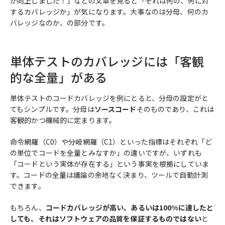
が向上しました！」などの文章を見ると「それは何の、何に対
するカバレッジか」が気になります。大事なのは分母、何のカ
バレッジなのか、の部分です。
単体テストのカバレッジには「客観
的な全量」がある
単体テストのコードカバレッジを例にとると、分母の設定がと
てもシンプルです。分母は
ソースコード
そのものであり、これは
客観的かつ機械的に定まります。
命令網羅（C0）や分岐網羅（C1）といった指標はそれぞれ「ど
の単位でコードを全量とみなすか」の違いですが、いずれも
「コードという実体が存在する」という事実を根拠にしていま
す。コードの全量は議論の余地なく決まり、ツールで自動計測
できます。
もちろん、
コードカバレッジが高い、あるいは100%に達したと
しても、それはソフトウェアの品質を保証するものではない
と