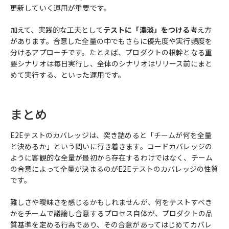
更新していく運用が重要です。
加えて、実践的な工夫として
テストに「濃淡」をつける
考え方
があります。合意した全量の中でもさらに優先度や実行頻度を
分けるアプローチです。たとえば、プロダクトの根幹となる重
要シナリオは毎日実行し、全体のシナリオはリリース前にまと
めて実行する、といった運用です。
まとめ
E2Eテストのカバレッジは、突き詰めると「チームが何を全量
と決めるか」という問いに行き着きます。コードカバレッジの
ように客観的な全量が最初から存在するわけではなく、チーム
の合意によって全量が決まるのがE2Eテストのカバレッジの性質
です。
難しさや曖昧さを感じるかもしれませんが、何をテストすべき
かをチームで議論し合意するプロセス自体が、プロダクトの品
質基準を定める行為であり、その合意があってはじめてカバレ