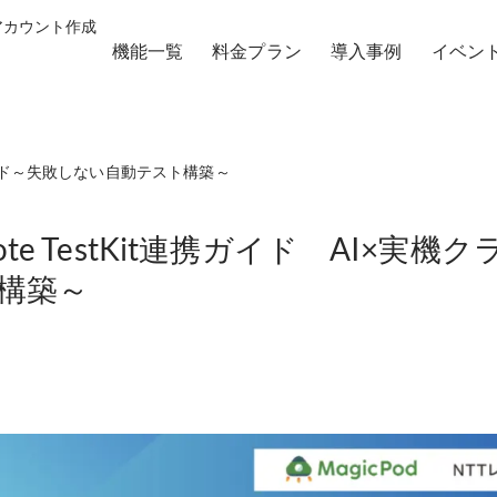
 アカウント作成
機能一覧
料金プラン
導入事例
イベン
実機クラウド～失敗しない自動テスト構築～
emote TestKit連携ガイド AI×
構築～