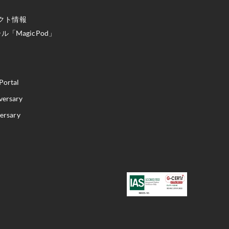
クト情報
「MagicPod」
Portal
versary
versary