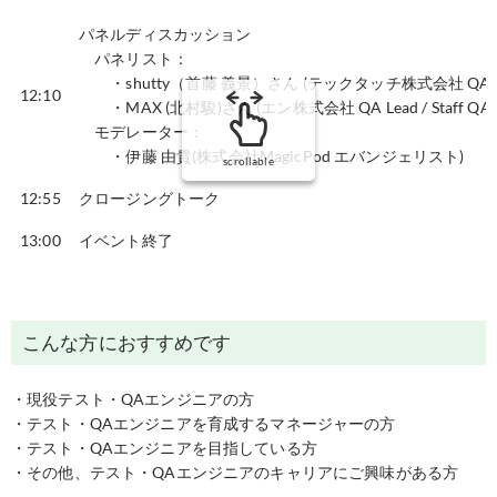
パネルディスカッション
パネリスト：
・
shutty（首藤 義景）さん (テックタッチ株式会社 QA Ma
12:10
・MAX (北村駿)さん (エン株式会社 QA Lead / Staff QA En
モデレーター：
・伊藤 由貴(株式会社MagicPod エバンジェリスト)
scrollable
12:55
クロージングトーク
13:00
イベント終了
こんな方におすすめです
・現役テスト・QAエンジニアの方
・テスト・QAエンジニアを育成するマネージャーの方
・テスト・QAエンジニアを目指している方
・その他、テスト・QAエンジニアのキャリアにご興味がある方