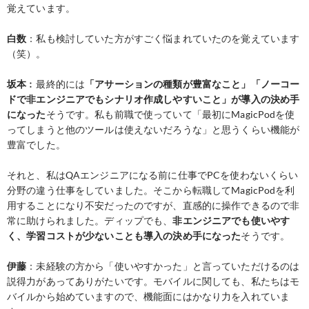
覚えています。
白数
：私も検討していた方がすごく悩まれていたのを覚えています
（笑）。
坂本
︰最終的には
「アサーションの種類が豊富なこと」「ノーコー
ドで非エンジニアでもシナリオ作成しやすいこと」が導入の決め手
になった
そうです。私も前職で使っていて「最初にMagicPodを使
ってしまうと他のツールは使えないだろうな」と思うくらい機能が
豊富でした。
それと、私はQAエンジニアになる前に仕事でPCを使わないくらい
分野の違う仕事をしていました。そこから転職してMagicPodを利
用することになり不安だったのですが、直感的に操作できるので非
常に助けられました。ディップでも、
非エンジニアでも使いやす
く、学習コストが少ないことも導入の決め手になった
そうです。
伊藤
：未経験の方から「使いやすかった」と言っていただけるのは
説得力があってありがたいです。モバイルに関しても、私たちはモ
バイルから始めていますので、機能面にはかなり力を入れていま