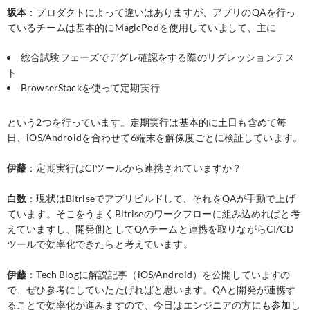
坂本
：プロダクトによって違いはありますが、アプリのQAを行っ
ているチームは基本的にMagicPodを使用していまして、主に
総合試験フェーズでデグレ確認をする際のリグレッションテス
ト
BrowserStackを使って定期実行
という2つを行っています。定期実行は基本的に土日も含めて毎
日、iOS/Androidを合わせて6端末を解像度ごとに検証しています。
伊藤
：定期実行はCIツールから連携されていますか？
白数
：現状はBitriseでアプリビルドして、それをQAが手動で上げ
ています。そこをうまくBitriseのワークフローに組み込めればと考
えていますし、開発側としてQAチームと連携を取りながらCI/CD
ツールで効率化できたらと考えています。
伊藤
：Tech Blogに解説記事（iOS/Android）を公開していますの
で、ぜひ参考にしていたたげればと思います。QAと開発が連携す
ることで効率化が進みますので、今日はエンジニアの方にも参加し