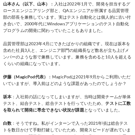
山本さん（以下、山本）
︰入社は2022年1月で、開発を担当するグ
ロースエンジニアリング部と、QAエンジニアが所属する品質管理
部の部長を兼務しています。実はテスト自動化とは個人的に古い付
き合いで、2000年代にWindowsアプリケーションのテスト自動化
プログラムの開発に関わっていたこともありました。
品質管理部は2023年4月にできたばかりの組織です。現在は坂本を
含めた社員3人と、エンジニア部門の組織長など数名が立ち上げメ
ンバーのような形で兼務しています。兼務を含めると10人を超える
くらいの組織になっています。
伊藤（MagicPod代表）
︰MagicPodは2021年9月からご利用いただ
いていますが、導入前はどのような課題があったのでしょうか？
坂本
：入社前の話になってしまいますが、当時は開発チームが単体
テスト、結合テスト、総合テストを行っていたため、
テストに工数
を取られて開発に専念できない状況が課題
となっていました。
白数
：そうですね。私がインターンで入った2021年頃は総合テス
トを数日かけて手動打鍵していたため、開発スピードが遅れていま