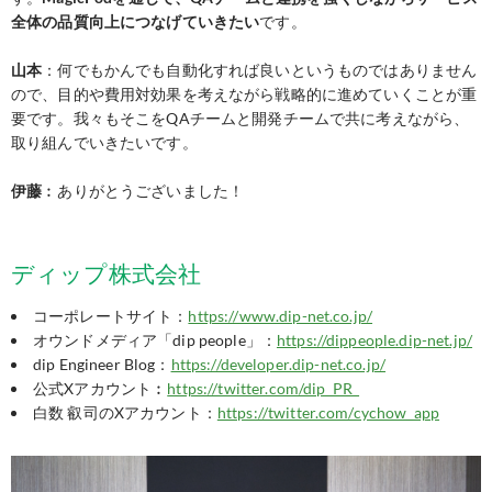
全体の品質向上につなげていきたい
です。
山本
：何でもかんでも自動化すれば良いというものではありません
ので、目的や費用対効果を考えながら戦略的に進めていくことが重
要です。我々もそこをQAチームと開発チームで共に考えながら、
取り組んでいきたいです。
伊藤
︰ありがとうございました！
ディップ株式会社
コーポレートサイト：
https://www.dip-net.co.jp/
オウンドメディア「dip people」：
https://dippeople.dip-net.jp/
dip Engineer Blog：
https://developer.dip-net.co.jp/
公式Xアカウント︰
https://twitter.com/dip_PR_
白数 叡司のXアカウント：
https://twitter.com/cychow_app