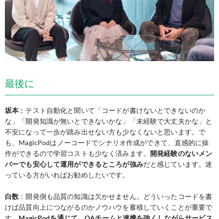
最後に
坂本
︰テスト自動化と聞いて「コードが書けないとできないのか
な」「開発知識が無いとできないかな」「未経験で大丈夫かな」と
不安になって一歩が踏み出せない方も少なくないと思います。で
も、MagicPodはノーコードでシナリオ作成ができて、直感的に操
作ができるので学習コストも少なく済みます。
開発経験のないメン
バーでも安心して運用ができるところが強み
だと感じています。迷
っている方がいればお勧めしたいです。
白数
：開発側も品質の知識は欠かせません。どういったコードを書
けば品質向上につながるのかノウハウを蓄積していくことが重要で
す。
MagicPodを通じて、QAチームと連携を強くしながらサービス