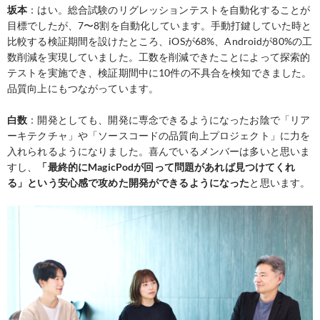
坂本
：はい。総合試験のリグレッションテストを自動化することが
目標でしたが、7〜8割を自動化しています。手動打鍵していた時と
比較する検証期間を設けたところ、iOSが68%、Androidが80%の工
数削減を実現していました。工数を削減できたことによって探索的
テストを実施でき、検証期間中に10件の不具合を検知できました。
品質向上にもつながっています。
白数
：開発としても、開発に専念できるようになったお陰で「リア
ーキテクチャ」や「ソースコードの品質向上プロジェクト」に力を
入れられるようになりました。喜んでいるメンバーは多いと思いま
すし、
「最終的にMagicPodが回って問題があれば見つけてくれ
る」という安心感で攻めた開発ができるようになった
と思います。