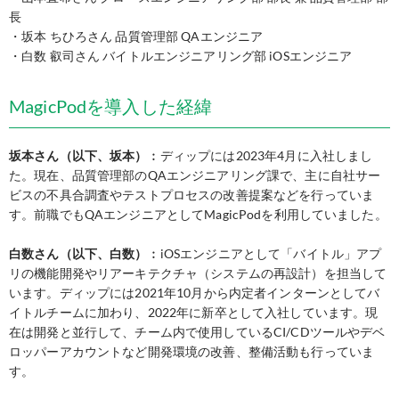
長
・坂本 ちひろさん 品質管理部 QAエンジニア
・白数 叡司さん バイトルエンジニアリング部 iOSエンジニア
MagicPodを導入した経緯
坂本さん（以下、坂本）
︰ディップには2023年4月に入社しまし
た。現在、品質管理部のQAエンジニアリング課で、主に自社サー
ビスの不具合調査やテストプロセスの改善提案などを行っていま
す。前職でもQAエンジニアとしてMagicPodを利用していました。
白数さん（以下、白数）
︰iOSエンジニアとして「バイトル」アプ
リの機能開発やリアーキテクチャ（システムの再設計）を担当して
います。ディップには2021年10月から内定者インターンとしてバ
イトルチームに加わり、2022年に新卒として入社しています。現
在は開発と並行して、チーム内で使用しているCI/CDツールやデベ
ロッパーアカウントなど開発環境の改善、整備活動も行っていま
す。