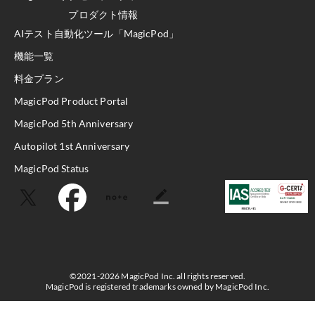
プロダクト情報
AIテスト自動化ツール「MagicPod」
機能一覧
料金プラン
MagicPod Product Portal
MagicPod 5th Anniversary
Autopilot 1st Anniversary
MagicPod Status
©2021-2026 MagicPod Inc. all rights reserved.
MagicPod is registered trademarks owned by MagicPod Inc.