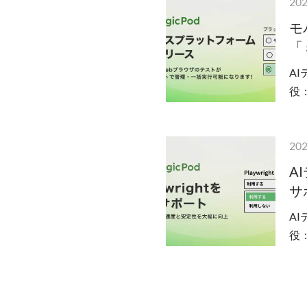
202
モ
「
A
役
と
202
A
サ
A
役
プン