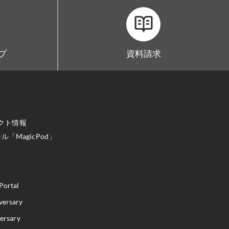
ープ
資料請求
クト情報
「MagicPod」
Portal
versary
versary