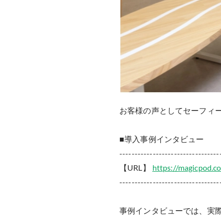
お客様の声としてセーフィ
■導入事例インタビュー
---------------------------------
【URL】
https://magicpod.co
---------------------------------
事例インタビューでは、実際