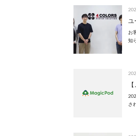
202
ユ
お
知ら
sto
202
【
20
さ
供