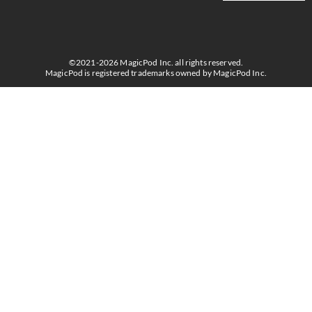
©2021-2026 MagicPod Inc. all rights reserved.
MagicPod is registered trademarks owned by MagicPod Inc.