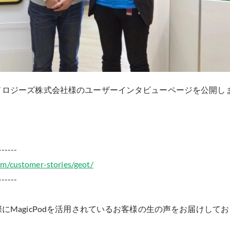
ノロジーズ株式会社様のユーザーインタビューページを公開し
------
om/customer-stories/geot/
------
にMagicPodを活用されているお客様の生の声をお届けして