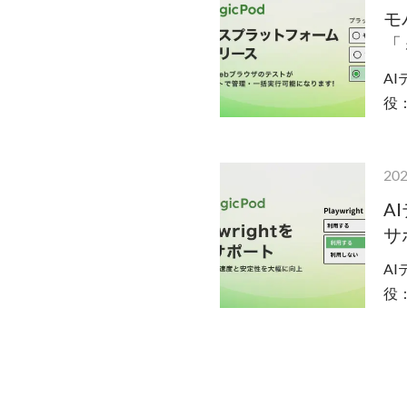
モ
「
A
役
と
202
A
サ
A
役
プン