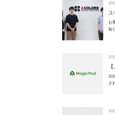
202
ユ
お
知ら
sto
202
【
20
さ
供
202