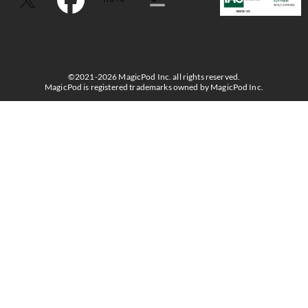
©2021-2026 MagicPod Inc. all rights reserved.
MagicPod is registered trademarks owned by MagicPod Inc.