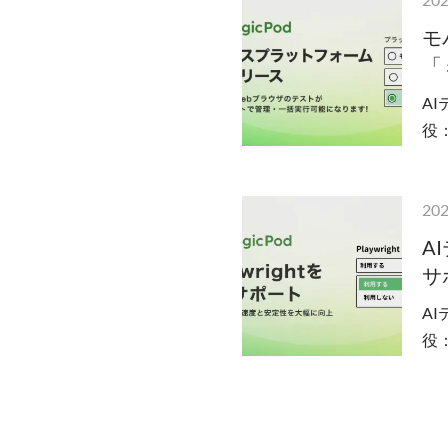
モ
「
A
役
と
202
A
サ
A
役
プン