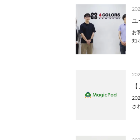
202
ユ
お
知ら
sto
202
【
20
さ
供
202