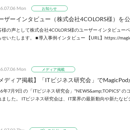
6.07.06
Mon
お知らせ
ーザーインタビュー（株式会社4COLORS様）を
客様の声として株式会社4COLORS様のユーザーインタビュー
せいたします。 ■導入事例インタビュー 【URL】https://magicpod
ries/4colors/​​​ 事例インタビューで...
6.07.06
Mon
メディア掲載
メディア掲載】「ITビジネス研究会」でMagicPo
26年7月9日 の「ITビジネス研究会」"NEWS&amp;TOPICS" 
れました。 ITビジネス研究会は、IT業界の最新動向や新たな
・研究を行う会員制の団体です...
6.07.02
Thu