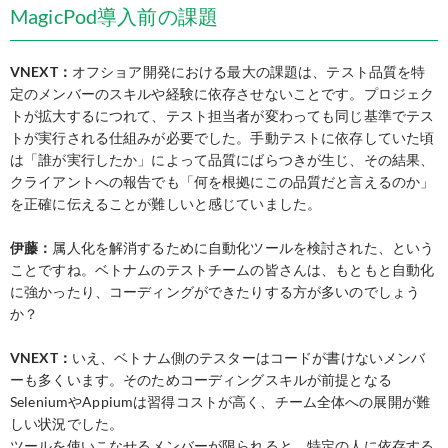
MagicPod導入前の課題
VNEXT：
オフショア開発における最大の課題は、テスト品質を特
定のメンバーのスキルや経験に依存させないことです。プロジェク
トが拡大するにつれて、テスト担当者が変わっても同じ基準でテス
トが実行される仕組みが必要でした。手動テストに依存していた頃
は「誰が実行したか」によって品質にばらつきが生じ、その結果、
クライアントへの報告でも「何を根拠にこの品質だと言えるのか」
を正確に伝えることが難しいと感じていました。
伊藤：
属人化を解消するために自動化ツールを検討された、という
ことですね。ベトナムのテストチームの皆さんは、もともと自動化
に強かったり、コーディングができたりする方が多いのでしょう
か？
VNEXT：
いえ、ベトナム側のテスターはコードが書けないメンバ
ーも多くいます。そのためコーディングスキルが前提となる
SeleniumやAppiumは習得コストが高く、チーム全体への展開が難
しい状況でした。
ツールを使いこなせるメンバーが限られると、特定の人に依存する