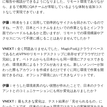
に報告や相談ができるようになりました。リモート環境でありなが
ら、まるで夜間にQAチームが常駐しているような体制を追加コス
トなしで実現できています。
伊藤：
時差をうまく活用して効率的なサイクルを回されているので
すね。一方で、日本とベトナムをまたいでの作業となるとインフラ
面でのハードルもあるかと思いますが、リモートでの環境構築やア
クセスについて不便に感じることはありませんでしたか？
VNEXT：
全く問題ありませんでした。MagicPodはクラウドベース
であるためVPNやリモートデスクトップに依存せずブラウザだけで
完結します。ベトナムからも日本からも同一環境にアクセスできる
ため、環境差異によるトラブルがありません。新しいメンバーが加
わった際もアカウントを作成するだけですぐに同じ環境で作業を開
始できるのは、オフショア環境において大きなメリットです。
伊藤：
そうした環境差異のない状態が作れたことで、日本のクライ
アントとのコミュニケーションにも何か変化はありましたか？
VNEXT：
最も大きな変化は、テスト結果が「見せられるもの」に
なったことです。従来のリモート環境ではテストの実施状況をテキ