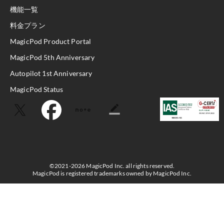
機能一覧
料金プラン
MagicPod Product Portal
MagicPod 5th Anniversary
Autopilot 1st Anniversary
MagicPod Status
©2021-2026 MagicPod Inc. all rights reserved.
MagicPod is registered trademarks owned by MagicPod Inc.