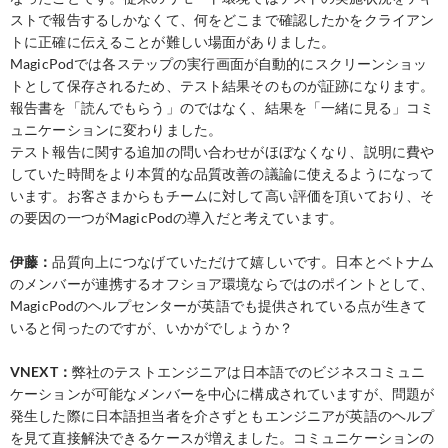
ストで報告するしかなくて、何をどこまで確認したかをクライアン
トに正確に伝えることが難しい場面がありました。
MagicPodでは各ステップの実行画面が自動的にスクリーンショッ
トとして保存されるため、テスト結果そのものが証跡になります。
報告書を「読んでもらう」のではなく、結果を「一緒に見る」コミ
ュニケーションに変わりました。
テスト報告に関する追加の問い合わせがほぼなくなり、説明に費や
していた時間をより本質的な品質改善の議論に使えるようになって
います。お客さまからもチームに対して高い評価を頂いており、そ
の要因の一つがMagicPodの導入だと考えています。
伊藤：
品質向上につなげていただけて嬉しいです。日本とベトナム
のメンバーが連携するオフショア環境ならではのポイントとして、
MagicPodのヘルプセンターが英語でも提供されている点が生きて
いると伺ったのですが、いかがでしょうか？
VNEXT：
弊社のテストエンジニアは日本語でのビジネスコミュニ
ケーションが可能なメンバーを中心に構成されていますが、問題が
発生した際に日本語担当者を介さずともエンジニアが英語のヘルプ
を見て直接解決できるケースが増えました。コミュニケーションの