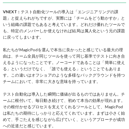
VNEXT：
テスト自動化ツールの導入は「エンジニアリングの課
題」と捉えられがちですが、実際には「チームをどう動かすか」と
いう組織の課題でもあると考えています。どれだけ優れたツールで
も、特定のメンバーしか使えなければ結局は属人化という元の課題
に戻ってしまいます。
私たちがMagicPodを選んで本当に良かったと感じている最大の理
由は、チーム全員が同じツールを使って同じ基準でテストに向き合
えるようになったことです。ノーコードであることは「簡単に使え
る」というだけでなく、「誰でも使える」ということでもありま
す。この違いはオフショアのような多様なバックグラウンドを持つ
チームにおいて、非常に大きな意味を持っています。
テスト自動化は導入した瞬間に価値が出るものではありません。チ
ームに根付いて、毎日動き続けて、初めて本当の効果が現れます。
その根付かせるプロセスを支えてくれるツールとして、MagicPod
は私たちの期待にしっかりと応えてくれています。まずは小さく始
めて、手ごたえを感じながら広げていく、というアプローチが成功
への近道だと感じています。