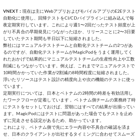
VNEXT：
現在は主にWebアプリおよびモバイルアプリのE2Eテスト
自動化に使用し、回帰テストをCI/CDパイプラインに組み込んで毎
夜定期実行しています。これにより週1〜2回だったテスト頻度が上
がり不具合の早期発見につながったほか、リリースごとに2〜3日要
していたテスト期間も半日以下に短縮されました。
弊社にはマニュアルテストチームと自動化テストチームの2つがあ
るのですが、自動化テストチームがMagicPodをうまく運用してく
れたおかげで結果的にマニュアルテストチームの生産性向上や工数
削減にもつながっています。例えば、これまでマニュアルテストで
10時間かかっていた作業が2割減の8時間程度に短縮されました。
浮いたリソースはテスト設計の精度向上や次の機能のテストに使っ
ています。
定期実行については、日本とベトナムの2時間の時差を有効活用し
たワークフローが定着しています 。ベトナム側チームの業務終了時
にテストをセットしておけば、翌朝にはすべての結果が出揃ってい
ます。MagicPodにはテストに問題があった場合でもテストを止め
ずに完走させる設定があるため、助かっています。
これにより、ベトナム側で先にエラー内容や不具合の確認を済ま
せ、日本のクライアントが出社するタイミングに合わせてスムーズ