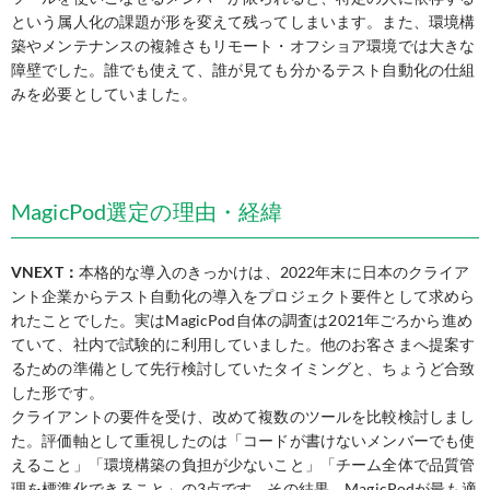
という属人化の課題が形を変えて残ってしまいます。また、環境構
築やメンテナンスの複雑さもリモート・オフショア環境では大きな
障壁でした。誰でも使えて、誰が見ても分かるテスト自動化の仕組
みを必要としていました。
MagicPod選定の理由・経緯
VNEXT：
本格的な導入のきっかけは、2022年末に日本のクライア
ント企業からテスト自動化の導入をプロジェクト要件として求めら
れたことでした。実はMagicPod自体の調査は2021年ごろから進め
ていて、社内で試験的に利用していました。他のお客さまへ提案す
るための準備として先行検討していたタイミングと、ちょうど合致
した形です。
クライアントの要件を受け、改めて複数のツールを比較検討しまし
た。評価軸として重視したのは「コードが書けないメンバーでも使
えること」「環境構築の負担が少ないこと」「チーム全体で品質管
理を標準化できること」の3点です。その結果、MagicPodが最も適