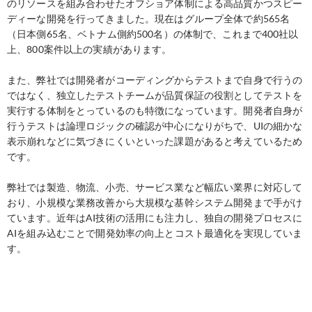
のリソースを組み合わせたオフショア体制による高品質かつスピー
ディーな開発を行ってきました。現在はグループ全体で約565名
（日本側65名、ベトナム側約500名）の体制で、これまで400社以
上、800案件以上の実績があります。
また、弊社では開発者がコーディングからテストまで自身で行うの
ではなく、独立したテストチームが品質保証の役割としてテストを
実行する体制をとっているのも特徴になっています。開発者自身が
行うテストは論理ロジックの確認が中心になりがちで、UIの細かな
表示崩れなどに気づきにくいといった課題があると考えているため
です。
弊社では製造、物流、小売、サービス業など幅広い業界に対応して
おり、小規模な業務改善から大規模な基幹システム開発まで手がけ
ています。近年はAI技術の活用にも注力し、独自の開発プロセスに
AIを組み込むことで開発効率の向上とコスト最適化を実現していま
す。